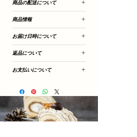
商品の配送について
のため
キャンセルをご遠慮いただいて
おります。
配送地域、料金、所要時間、梱包な
商品情報
ど、商品の配送に関する情報を入力
添加物、防腐剤不使用
お届け日時について
マーガリン、ショートニング、白砂糖
不使用。
【お届け日について】
返品について
ご予約いただいて、お作りさせていた
ミネラル豊富な洗双糖使用。
だきますので、10日前までにご注文お
商品には万全を期しておりますが、万
願い致します。
お支払いについて
一不良品、または、間違えて商品をお
必ずお受取り可能な日時をご指定
届けした場合は、商品を交換させてい
ください。
お支払い方法は、
クレジットカードの
ただきますので、商品到着後7日以内
ご指定日にお受け取りいただけな
み
となります。
に返品およびご連絡ください。返送料
い場合は、ヤマト運輸より当店に
カード情報などの入力内容は、SSLで
は当社で負担いたします。
返送後【廃棄】となります。
暗号化されて送信されます。
※食料品のため、お客様のご都合によ
その際は商品代金・送料の返金は
当店には、お客様のクレジットカード
る返品・交換はお受けつけできません
致しかねます。
情報は一切わかりませんので安心して
のでご了承ください。
再配送をご希望の場合は再度ご注
ご利用ください。（手続きが完了する
お問い合わせ先
文いただきますようお願い致しま
までは商品を発送できません）
cafe fukufu
す。
利用できるクレジットカード
石川県金沢市高尾南3-11-1