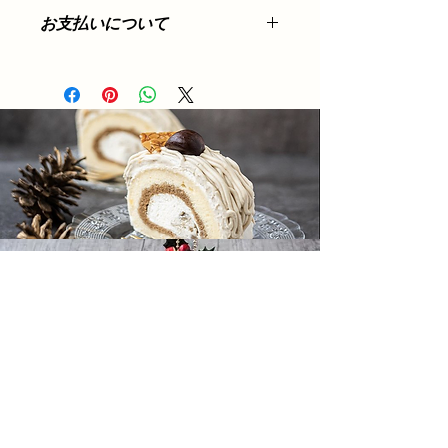
ク、サクサク感のある、
商品には万全を期しておりますが、万
願い致します。
ザ！正統派クッキー！は、甘すぎず、
お支払いについて
一不良品、または、間違えて商品をお
必ずお受取り可能な日時をご指定
疲れた日に召し上がっていただくと、
届けした場合は、商品を交換させてい
ください。
お支払い方法は、
クレジットカードの
幸せな気持ちになるようにお作りして
ただきますので、商品到着後7日以内
ご指定日にお受け取りいただけな
み
となります。
います。
に返品およびご連絡ください。返送料
い場合は、ヤマト運輸より当店に
カード情報などの入力内容は、SSLで
は当社で負担いたします。
返送後【廃棄】となります。
暗号化されて送信されます。
※食料品のため、お客様のご都合によ
その際は商品代金・送料の返金は
当店には、お客様のクレジットカード
る返品・交換はお受けつけできません
致しかねます。
情報は一切わかりませんので安心して
のでご了承ください。
再配送をご希望の場合は再度ご注
ご利用ください。（手続きが完了する
お問い合わせ先
文いただきますようお願い致しま
までは商品を発送できません）
cafe fukufu
す。
利用できるクレジットカード
石川県金沢市高尾南3-11-1
【お届け時間について】
下記のクレジットカードがご利用いた
080-4701-1924
お届けする時間帯を次の中からご指定
だけます。
いただけます。
Visa / Master / American Express /
午前中 / 14時～16時 / 16時～18時 / 18
JCB
時～20時 / 19時～21時
※配達時にご不在の場合
配達時にご不在の場合、配送業者より
「ご不在票」をお届けいたしますので
お問い合わせの上、お受け取りくださ
い。