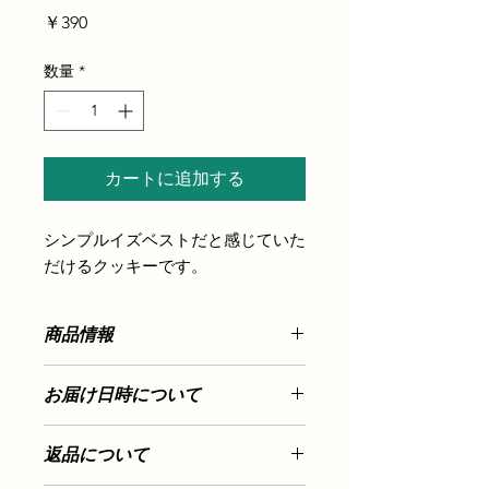
価
￥390
格
数量
*
カートに追加する
シンプルイズベストだと感じていた
だけるクッキーです。
商品情報
添加物、防腐剤不使用
お届け日時について
マーガリン、ショートニング、白砂糖
不使用。
【お届け日について】
返品について
ご予約いただいて、お作りさせていた
ミネラル豊富な洗双糖使用。ザクザ
だきますので、10日前までにご注文お